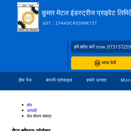
कुमार मेटल इंडस्ट्रीज प्राइवेट लिमि
GST : 27AADCK0398K1Z7
हमें कॉल करें now :
07313725
जांच भेजें
होम पेज
कंपनी प्रोफाइल
हमारे उत्पाद
More
होम
उत्पादों
तेल शोधन संयंत्र
तेल शोधन संयंत्र