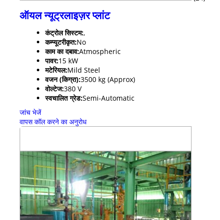
ऑयल न्यूट्रलाइज़र प्लांट
कंट्रोल सिस्टम:
,
कम्प्यूटरीकृत:
No
काम का दबाव:
Atmospheric
पावर:
15 kW
मटेरियल:
Mild Steel
वजन (किग्रा):
3500 kg (Approx)
वोल्टेज:
380 V
स्वचालित ग्रेड:
Semi-Automatic
जांच भेजें
वापस कॉल करने का अनुरोध