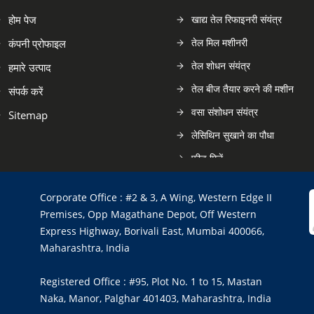
होम पेज
खाद्य तेल रिफाइनरी संयंत्र
तेल मिल मशीनरी
कंपनी प्रोफाइल
तेल शोधन संयंत्र
हमारे उत्पाद
तेल बीज तैयार करने की मशीन
संपर्क करें
वसा संशोधन संयंत्र
Sitemap
लेसिथिन सुखाने का पौधा
फ़ीड मिलें
एरिसडाइन सीएफसी प्रौद्योगिकी
Corporate Office : #2 & 3, A Wing, Western Edge II
हलर और शेकर मशीन
Premises, Opp Magathane Depot, Off Western
विध्वंसक मशीन
Express Highway, Borivali East, Mumbai 400066,
Maharashtra, India
फ्लेकर मशीन
फ्लेक और ड्रायर कूलर
Registered Office : #95, Plot No. 1 to 15, Mastan
रोटरी चुंबकीय विभाजक
Naka, Manor, Palghar 401403, Maharashtra, India