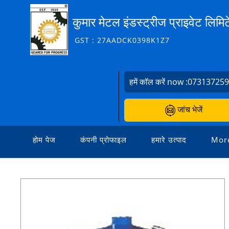
कुमार मेटल इंडस्ट्रीज प्राइवेट लिमि
GST : 27AADCK0398K1Z7
हमें कॉल करें now :
07313725
जांच भेजें
होम पेज
कंपनी प्रोफाइल
हमारे उत्पाद
More