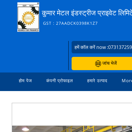
कुमार मेटल इंडस्ट्रीज प्राइवेट लिमि
GST : 27AADCK0398K1Z7
हमें कॉल करें now :
07313725
जांच भेजें
होम पेज
कंपनी प्रोफाइल
हमारे उत्पाद
More